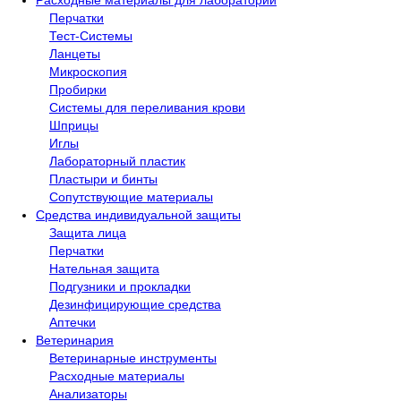
Расходные материалы для лаборатории
Перчатки
Тест-Системы
Ланцеты
Микроскопия
Пробирки
Системы для переливания крови
Шприцы
Иглы
Лабораторный пластик
Пластыри и бинты
Сопутствующие материалы
Средства индивидуальной защиты
Защита лица
Перчатки
Нательная защита
Подгузники и прокладки
Дезинфицирующие средства
Аптечки
Ветеринария
Ветеринарные инструменты
Расходные материалы
Анализаторы