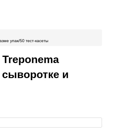
лазме упак/50 тест-касеты
к Treponema
ь, сыворотке и