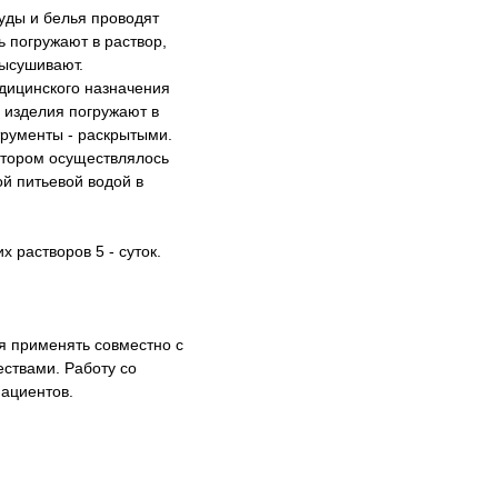
уды и белья проводят
 погружают в раствор,
высушивают.
дицинского назначения
 изделия погружают в
трументы - раскрытыми.
котором осуществлялось
й питьевой водой в
х растворов 5 - суток.
я применять совместно с
ствами. Работу со
пациентов.