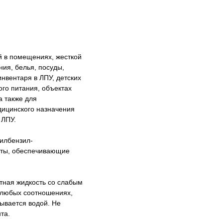
й в помещениях, жесткой
ия, белья, посуды,
нвентаря в ЛПУ, детских
го питания, объектах
а также для
дицинского назначения
 ЛПУ.
илбензил-
нты, обеспечивающие
етная жидкость со слабым
 любых соотношениях,
ывается водой. Не
та.