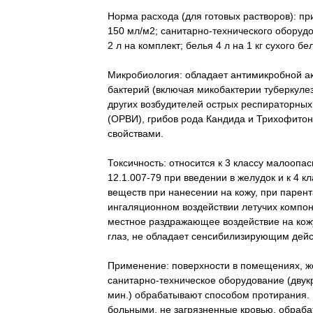
Норма расхода (для готовых растворов): пр
150 мл/м2; санитарно-технического оборуд
2 л на комплект; белья 4 л на 1 кг сухого бе
Микробиология: обладает антимикробной а
бактерий (включая микобактерии туберкулез
других возбудителей острых респираторны
(ОРВИ), грибов рода Кандида и Трихофито
свойствами.
Токсичность: относится к 3 классу малоопа
12.1.007-79 при введении в желудок и к 4 
веществ при нанесении на кожу, при парен
ингаляционном воздействии летучих компон
местное раздражающее воздействие на кож
глаз, не обладает сенсибилизирующим дейс
Применение: поверхности в помещениях, ж
санитарно-техническое оборудование (двук
мин.) обрабатывают способом протирания.
больными, не загрязненные кровью, обраб