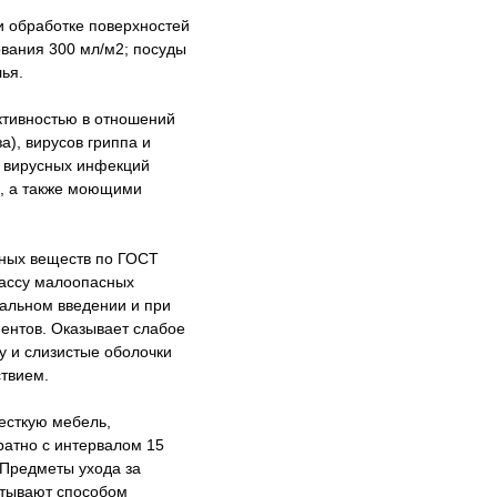
и обработке поверхностей
ования 300 мл/м2; посуды
лья.
ктивностью в отношений
а), вирусов гриппа и
х вирусных инфекций
н, а также моющими
сных веществ по ГОСТ
классу малоопасных
тальном введении и при
ентов. Оказывает слабое
у и слизистые оболочки
твием.
есткую мебель,
ратно с интервалом 15
 Предметы ухода за
атывают способом