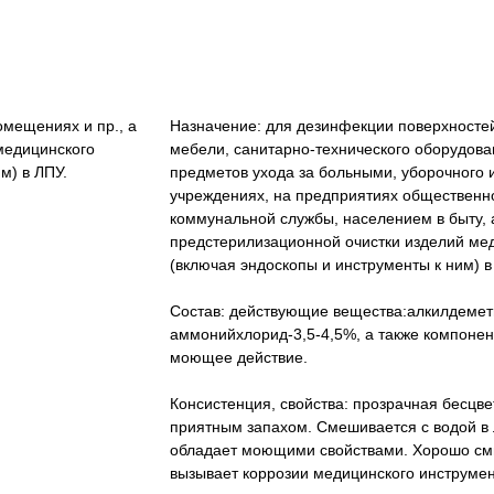
мещениях и пр., а
Назначение: для дезинфекции поверхносте
медицинского
мебели, санитарно-технического оборудован
м) в ЛПУ.
предметов ухода за больными, уборочного и
учреждениях, на предприятиях общественно
коммунальной службы, населением в быту, 
предстерилизационной очистки изделий ме
(включая эндоскопы и инструменты к ним) в
Состав: действующие вещества:алкилдемет
аммонийхлорид-3,5-4,5%, а также компоне
моющее действие.
Консистенция, свойства: прозрачная бесцв
приятным запахом. Смешивается с водой в
обладает моющими свойствами. Хорошо см
вызывает коррозии медицинского инструмен